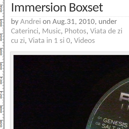
Immersion Boxset
by
Andrei
on Aug.31, 2010, under
Caterinci
,
Music
,
Photos
,
Viata de zi
cu zi
,
Viata in 1 si 0
,
Videos