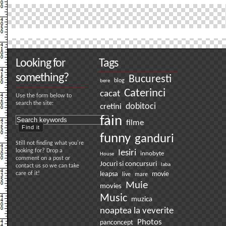
academic
cu
fantoma
Craciunului
trecut
Looking for
Tags
something?
Bucuresti
bere
blog
Caterinci
cacat
Use the form below to
search the site:
dobitoci
cretini
fain
filme
funny
ganduri
Still not finding what you're
looking for? Drop a
Iesiri
innobyte
House
comment on a post or
Jocuri si concursuri
laba
contact us so we can take
care of it!
leapsa
movie
live
mare
Muie
movies
Music
muzica
noaptea la veverite
Photos
panconcept