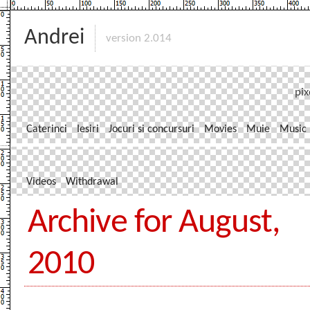
Andrei
version 2.014
pix
Caterinci
Iesiri
Jocuri si concursuri
Movies
Muie
Music
Videos
Withdrawal
Archive for August,
2010