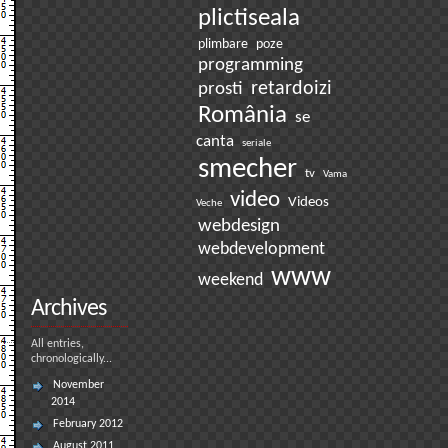
plictiseala
plimbare
poze
programming
prosti
retardoizi
România
se
canta
seriale
smecher
tv
Vama
video
Videos
Veche
webdesign
webdevelopment
www
weekend
Archives
All entries,
chronologically...
November
2014
February 2012
August 2011