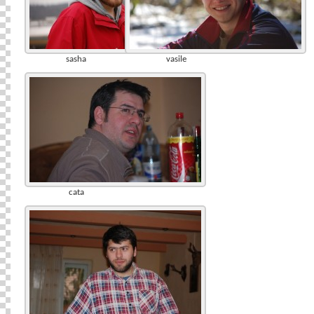
sasha
vasile
cata