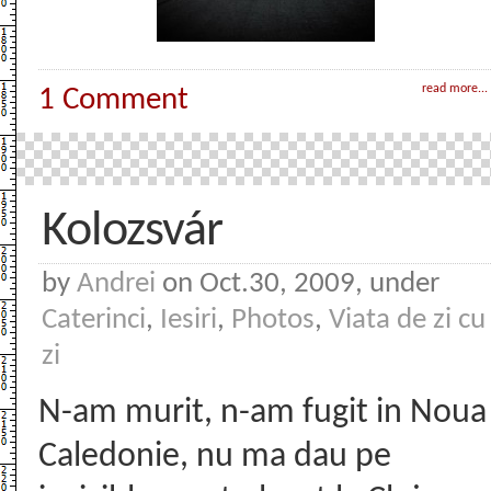
read more...
1 Comment
Kolozsvár
by
Andrei
on Oct.30, 2009, under
Caterinci
,
Iesiri
,
Photos
,
Viata de zi cu
zi
N-am murit, n-am fugit in Noua
Caledonie, nu ma dau pe