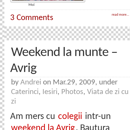
Moi
read more...
3 Comments
Weekend la munte –
Avrig
by
Andrei
on Mar.29, 2009, under
Caterinci
,
Iesiri
,
Photos
,
Viata de zi cu
zi
Am mers cu
colegii
intr-un
weekend la Avrig
. Bautura