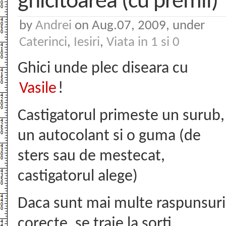
ghicitoarea (cu premii)
by
Andrei
on Aug.07, 2009, under
Caterinci
,
Iesiri
,
Viata in 1 si 0
Ghici unde plec diseara cu
Vasile
!
Castigatorul primeste un surub,
un autocolant si o guma (de
sters sau de mestecat,
castigatorul alege)
Daca sunt mai multe raspunsuri
corecte, se traje la sorti.