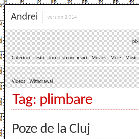
Andrei
version 2.014
pix
Caterinci
Iesiri
Jocuri si concursuri
Movies
Muie
Music
Videos
Withdrawal
Tag: plimbare
Poze de la Cluj