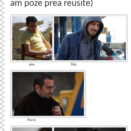
am poze prea reusite)
alex
filip
florin