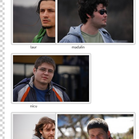
laur
madalin
nicu