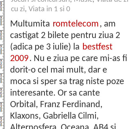
cu zi
,
Viata in 1 si 0
Multumita
romtelecom
, am
castigat 2 bilete pentru ziua 2
(adica pe 3 iulie) la
bestfest
2009
. Nu e ziua pe care mi-as fi
dorit-o cel mai mult, dar e
moca si sper sa trag niste poze
interesante. Or sa cante
Orbital, Franz Ferdinand,
Klaxons, Gabriella Cilmi,
Alternosfera, Oceana, AB4 si