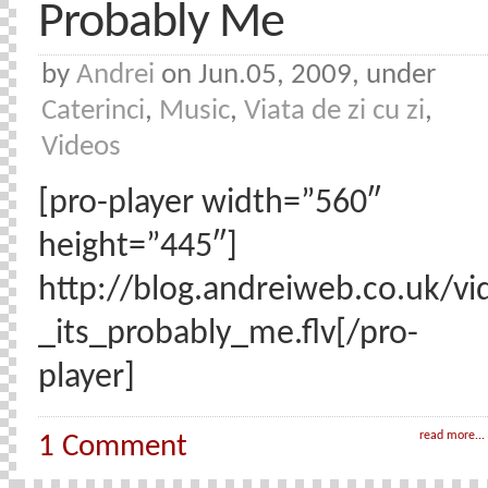
Probably Me
by
Andrei
on Jun.05, 2009, under
Caterinci
,
Music
,
Viata de zi cu zi
,
Videos
[pro-player width=”560″
height=”445″]
http://blog.andreiweb.co.uk/vi
_its_probably_me.flv[/pro-
player]
read more...
1 Comment