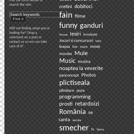
Use the form below to
search the site:
dobitoci
cretini
fain
filme
funny
ganduri
Still not finding what you're
looking for? Drop a
Iesiri
innobyte
House
comment on a post or
Jocuri si concursuri
laba
contact us so we can take
care of it!
leapsa
movie
live
mare
Muie
movies
Music
muzica
noaptea la veverite
Photos
panconcept
plictiseala
plimbare
poze
programming
prosti
retardoizi
România
se
canta
seriale
smecher
tv
Vama