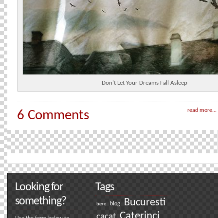
Don't Let Your Dreams Fall Asleep
read more...
6 Comments
Looking for
Tags
something?
Bucuresti
bere
blog
Caterinci
cacat