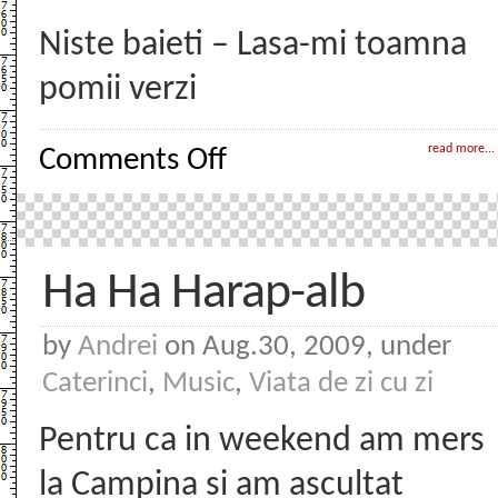
Niste baieti – Lasa-mi toamna
pomii verzi
on
read more...
Comments Off
A
venit
toamna
Ha Ha Harap-alb
by
Andrei
on Aug.30, 2009, under
Caterinci
,
Music
,
Viata de zi cu zi
Pentru ca in weekend am mers
la Campina si am ascultat