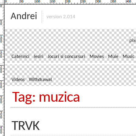
Andrei
version 2.014
pix
Caterinci
Iesiri
Jocuri si concursuri
Movies
Muie
Music
Videos
Withdrawal
Tag: muzica
TRVK