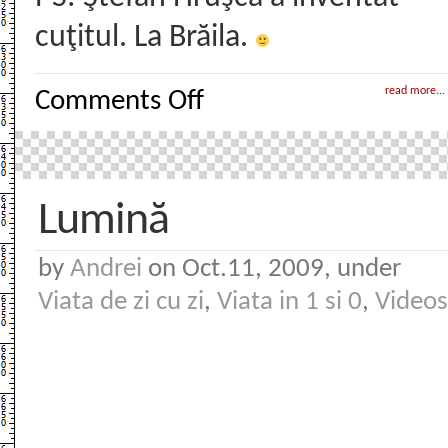
cuţitul. La Brăila.
on
read more...
Comments Off
Ştefan
Hruşcă
facts
Lumină
by
Andrei
on Oct.11, 2009, under
Viata de zi cu zi
,
Viata in 1 si 0
,
Videos