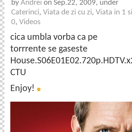
by
Andrei
on Sep.22, 2009, under
Caterinci
,
Viata de zi cu zi
,
Viata in 1 s
0
,
Videos
cica umbla vorba ca pe
torrrente se gaseste
House.S06E01E02.720p.HDTV.x
CTU
Enjoy!