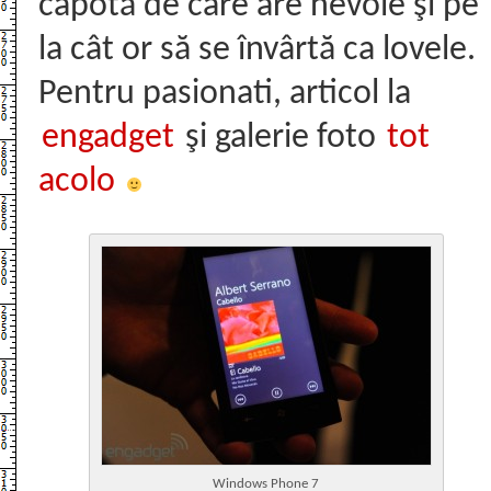
capotă de care are nevoie şi pe
la cât or să se învârtă ca lovele.
Pentru pasionati, articol la
engadget
şi galerie foto
tot
acolo
Windows Phone 7