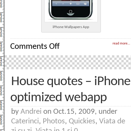
iPhone Wallpapers App
on
read more...
Comments Off
iPhone
Wallpapers
–
WebApp
House quotes – iPhone
optimized webapp
by
Andrei
on Oct.15, 2009, under
Caterinci
,
Photos
,
Quickies
,
Viata de