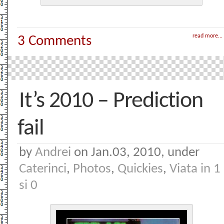
read more...
3 Comments
It’s 2010 – Prediction
fail
by
Andrei
on Jan.03, 2010, under
Caterinci
,
Photos
,
Quickies
,
Viata in 1
si 0