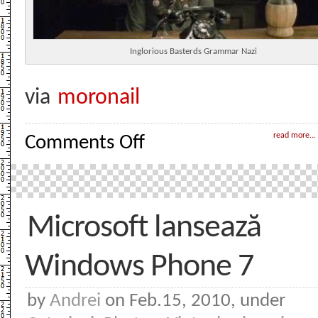
Inglorious Basterds Grammar Nazi
via
moronail
on
read more...
Comments Off
Grammar
Nazi
–
very
very
funny
img
Microsoft lansează
Windows Phone 7
by
Andrei
on Feb.15, 2010, under