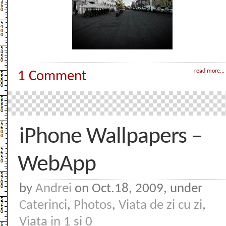
read more...
1 Comment
iPhone Wallpapers –
WebApp
by
Andrei
on Oct.18, 2009, under
Caterinci
,
Photos
,
Viata de zi cu zi
,
Viata in 1 si 0