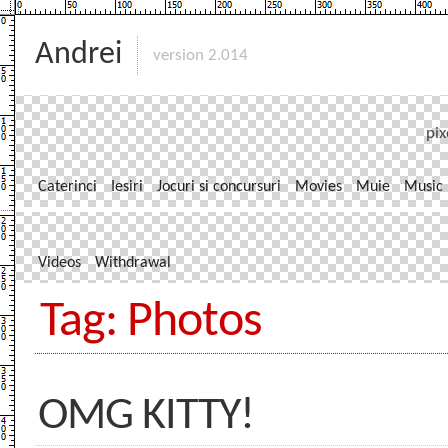
Andrei
version 2.014
pix
Caterinci
Iesiri
Jocuri si concursuri
Movies
Muie
Music
Videos
Withdrawal
Tag: Photos
OMG KITTY!