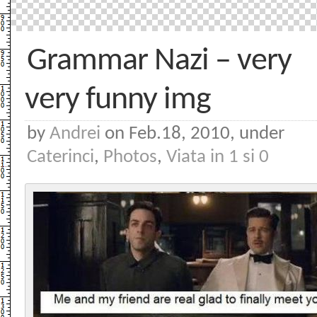
Grammar Nazi – very
very funny img
by
Andrei
on Feb.18, 2010, under
Caterinci
,
Photos
,
Viata in 1 si 0