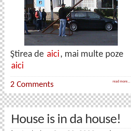
Ştirea de
aici
, mai multe poze
aici
read more...
2 Comments
House is in da house!