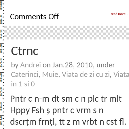
on
read more...
Comments Off
Domnule
bucureștean
Ctrnc
by
Andrei
on Jan.28, 2010, under
Caterinci
,
Muie
,
Viata de zi cu zi
,
Viat
in 1 si 0
Pntr c n-m dt sm c n plc tr mlt
Hppy Fsh ș pntr c vrm s n
dscrțm frnțl, tt z m vrbt n cst fl.