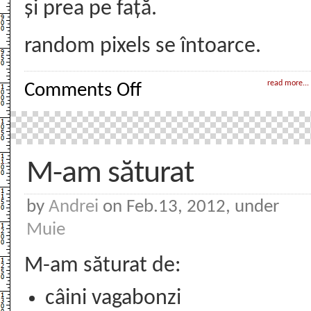
și prea pe față.
random pixels se întoarce.
on
read more...
Comments Off
Muie
Ponta
M-am săturat
by
Andrei
on Feb.13, 2012, under
Muie
M-am săturat de:
câini vagabonzi