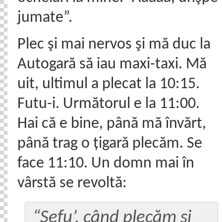
jumate”.
Plec şi mai nervos şi mă duc la
Autogară să iau maxi-taxi. Mă
uit, ultimul a plecat la 10:15.
Futu-i. Următorul e la 11:00.
Hai că e bine, până mă învărt,
până trag o țigară plecăm. Se
face 11:10. Un domn mai în
vârstă se revoltă:
“Şefu’, când plecăm şi