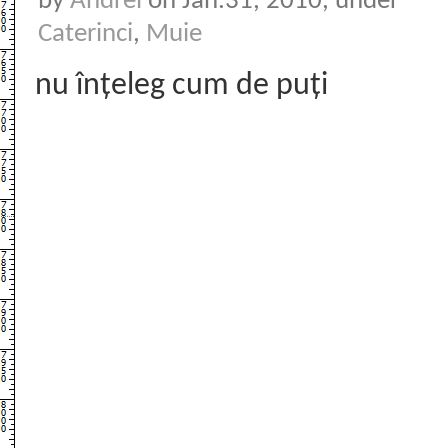
by
Andrei
on Jan.31, 2010, under
Caterinci
,
Muie
nu înțeleg cum de puți