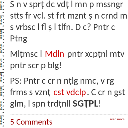
S n v sprț dc vdț l mn p mssngr
stts fr vcl. st frt mznt ș n crnd m
s vrbsc l fl ș l tlfn. D c? Pntr c
Ptng
Mlțmsc l
Mdln
pntr xcpțnl mtv
pntr scr p blg!
PS: Pntr c cr n nțlg nmc, v rg
frms s vznț
cst vdclp
. C cr n gst
SGȚPL
glm, l spn trdțnll
!
read more...
5 Comments