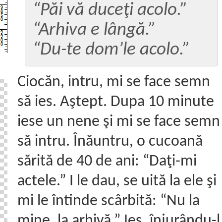
“Păi vă duceţi acolo.”
“Arhiva e lângă.”
“Du-te dom’le acolo.”
Ciocăn, intru, mi se face semn
să ies. Aştept. Dupa 10 minute
iese un nene şi mi se face semn
să intru. Înăuntru, o cucoană
sărită de 40 de ani: “Daţi-mi
actele.” I le dau, se uită la ele şi
mi le întinde scârbită: “Nu la
mine, la arhivă.” Ies, înjurându-l