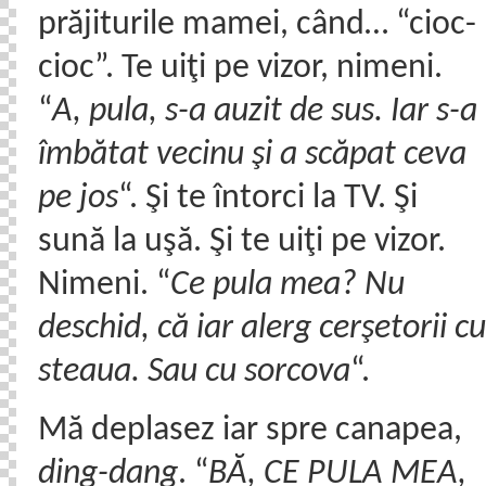
prăjiturile mamei, când… “cioc-
cioc”. Te uiţi pe vizor, nimeni.
“
A, pula, s-a auzit de sus. Iar s-a
îmbătat vecinu şi a scăpat ceva
pe jos
“. Şi te întorci la TV. Şi
sună la uşă. Şi te uiţi pe vizor.
Nimeni. “
Ce pula mea? Nu
deschid, că iar alerg cerşetorii cu
steaua. Sau cu sorcova
“.
Mă deplasez iar spre canapea,
ding-dang
. “
BĂ, CE PULA MEA,