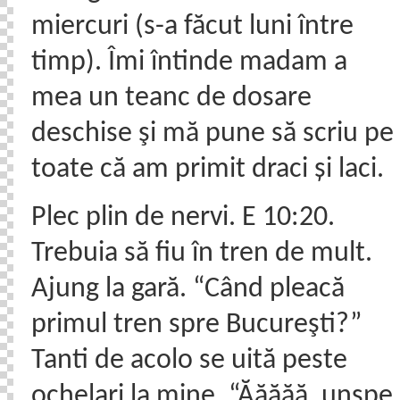
miercuri (s-a făcut luni între
timp). Îmi întinde madam a
mea un teanc de dosare
deschise şi mă pune să scriu pe
toate că am primit draci și laci.
Plec plin de nervi. E 10:20.
Trebuia să fiu în tren de mult.
Ajung la gară. “Când pleacă
primul tren spre Bucureşti?”
Tanti de acolo se uită peste
ochelari la mine. “Ăăăăă, unşpe