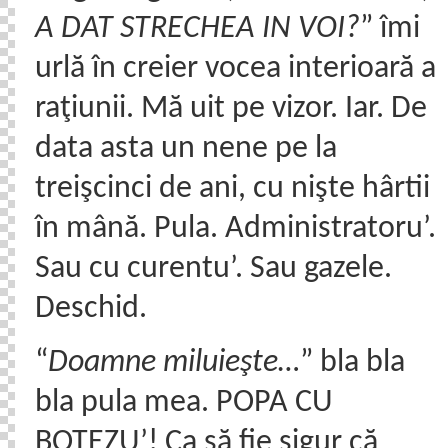
A DAT STRECHEA IN VOI?
” îmi
urlă în creier vocea interioară a
raţiunii. Mă uit pe vizor. Iar. De
data asta un nene pe la
treişcinci de ani, cu nişte hârtii
în mână. Pula. Administratoru’.
Sau cu curentu’. Sau gazele.
Deschid.
“
Doamne miluieşte…
” bla bla
bla pula mea. POPA CU
BOTEZU’! Ca să fie sigur că