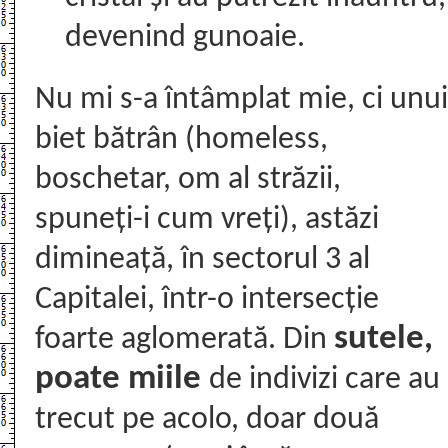
devenind gunoaie.
Nu mi s-a întâmplat mie, ci unui
biet bătrân (homeless,
boschetar, om al străzii,
spuneți-i cum vreți), astăzi
dimineață, în sectorul 3 al
Capitalei, într-o intersecție
sutele,
foarte aglomerată. Din
poate miile
de indivizi care au
trecut pe acolo, doar două