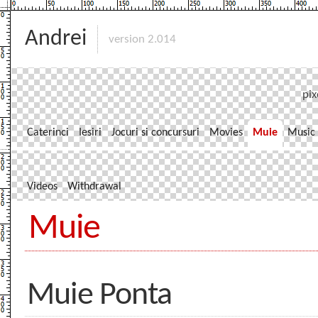
Andrei
version 2.014
pix
Caterinci
Iesiri
Jocuri si concursuri
Movies
Muie
Music
Videos
Withdrawal
Muie
Muie Ponta