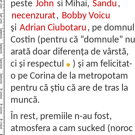
peste
John
si Mihai,
Sandu
,
necenzurat
,
Bobby Voicu
şi
Adrian Ciubotaru
, pe domnul
Costin (pentru că “domnule” n
arată doar diferența de vârstă,
ci și respectul
) şi am felicitat-
o pe Corina de la metropotam
pentru că ştiu că are de tras la
muncă.
În rest, premiile n-au fost,
atmosfera a cam sucked (noroc