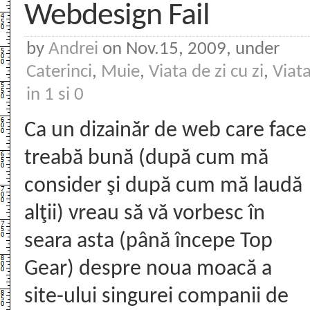
Webdesign Fail
by
Andrei
on Nov.15, 2009, under
Caterinci
,
Muie
,
Viata de zi cu zi
,
Viat
in 1 si 0
Ca un dizainăr de web care face
treabă bună (după cum mă
consider şi după cum mă laudă
alţii) vreau să vă vorbesc în
seara asta (până începe Top
Gear) despre noua moacă a
site-ului singurei companii de