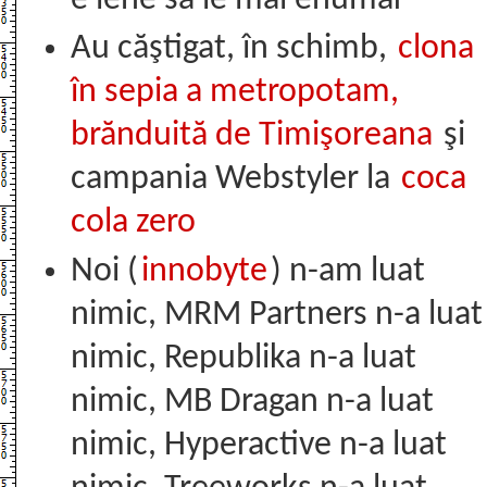
e lene să le mai enumăr
Au căştigat, în schimb,
clona
în sepia a metropotam,
brănduită de Timişoreana
şi
campania Webstyler la
coca
cola zero
Noi (
innobyte
) n-am luat
nimic, MRM Partners n-a luat
nimic, Republika n-a luat
nimic, MB Dragan n-a luat
nimic, Hyperactive n-a luat