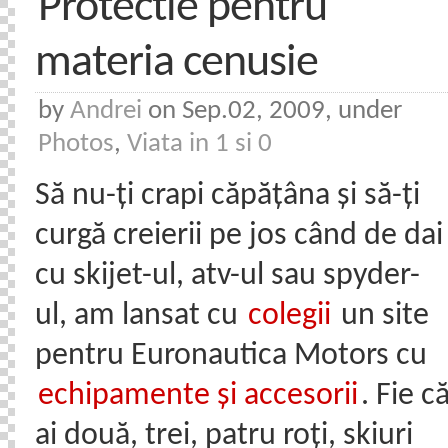
Protectie pentru
materia cenusie
by
Andrei
on Sep.02, 2009, under
Photos
,
Viata in 1 si 0
Să nu-ți crapi căpățâna și să-ți
curgă creierii pe jos când de dai
cu skijet-ul, atv-ul sau spyder-
ul, am lansat cu
colegii
un site
pentru Euronautica Motors cu
echipamente și accesorii
. Fie c
ai două, trei, patru roți, skiuri