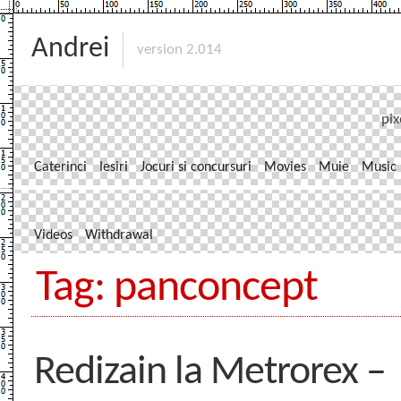
Andrei
version 2.014
pix
Caterinci
Iesiri
Jocuri si concursuri
Movies
Muie
Music
Videos
Withdrawal
Tag: panconcept
Redizain la Metrorex –