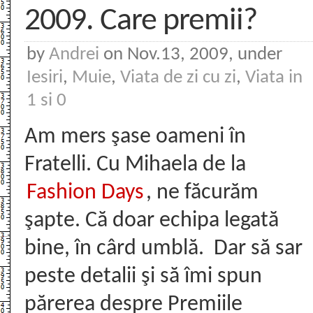
2009. Care premii?
by
Andrei
on Nov.13, 2009, under
Iesiri
,
Muie
,
Viata de zi cu zi
,
Viata in
1 si 0
Am mers şase oameni în
Fratelli. Cu Mihaela de la
Fashion Days
, ne făcurăm
şapte. Că doar echipa legată
bine, în cârd umblă. Dar să sar
peste detalii şi să îmi spun
părerea despre Premiile