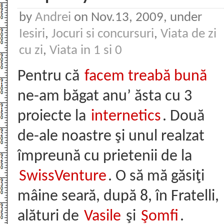
by
Andrei
on Nov.13, 2009, under
Iesiri
,
Jocuri si concursuri
,
Viata de zi
cu zi
,
Viata in 1 si 0
Pentru că
facem treabă bună
ne-am băgat anu’ ăsta cu 3
proiecte la
internetics
. Două
de-ale noastre şi unul realzat
împreună cu prietenii de la
SwissVenture
. O să mă găsiţi
mâine seară, după 8, în Fratelli,
alături de
Vasile
şi
Şomfi
.