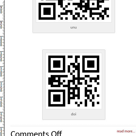
unu
doi
on
read more...
Comments Off
How