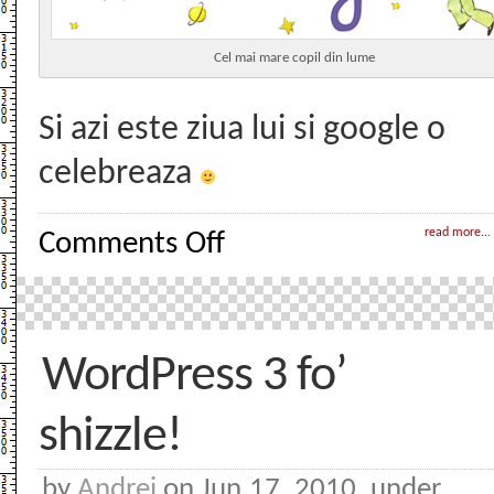
Cel mai mare copil din lume
Si azi este ziua lui si google o
celebreaza
on
read more...
Comments Off
Cel
mai
mare
copil
din
lume
WordPress 3 fo’
shizzle!
by
Andrei
on Jun.17, 2010, under