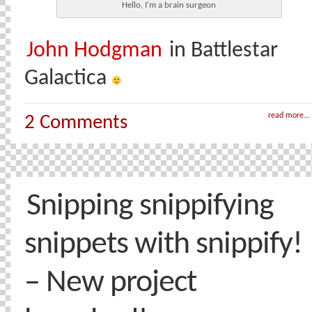
Hello, I'm a brain surgeon
John Hodgman
in Battlestar
Galactica
read more...
2 Comments
Snipping snippifying
snippets with snippify!
– New project