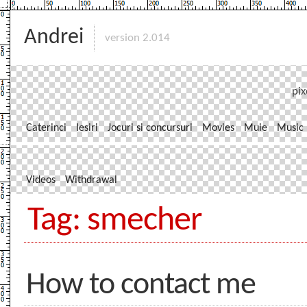
Andrei
version 2.014
pix
Caterinci
Iesiri
Jocuri si concursuri
Movies
Muie
Music
Videos
Withdrawal
Tag: smecher
How to contact me