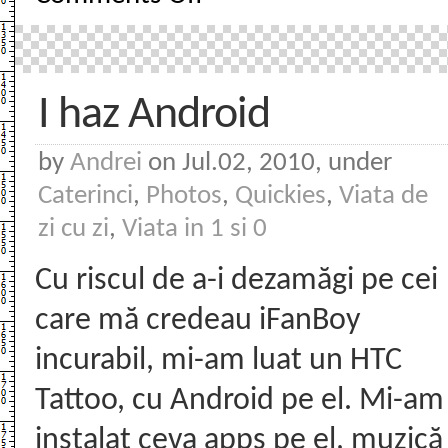
to
contact
me
I haz Android
by
Andrei
on Jul.02, 2010, under
Caterinci
,
Photos
,
Quickies
,
Viata de
zi cu zi
,
Viata in 1 si 0
Cu riscul de a-i dezamăgi pe cei
care mă credeau iFanBoy
incurabil, mi-am luat un HTC
Tattoo, cu Android pe el. Mi-am
instalat ceva apps pe el, muzică