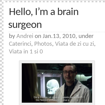
Hello, I’m a brain
surgeon
by
Andrei
on Jan.13, 2010, under
Caterinci
,
Photos
,
Viata de zi cu zi
,
Viata in 1 si 0