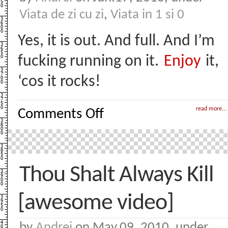
Viata de zi cu zi
,
Viata in 1 si 0
Yes, it is out. And full. And I’m
fucking running on it.
Enjoy
it,
‘cos it rocks!
on
read more...
Comments Off
WordPress
3
fo’
shizzle!
Thou Shalt Always Kill
[awesome video]
by
Andrei
on May.09, 2010, under