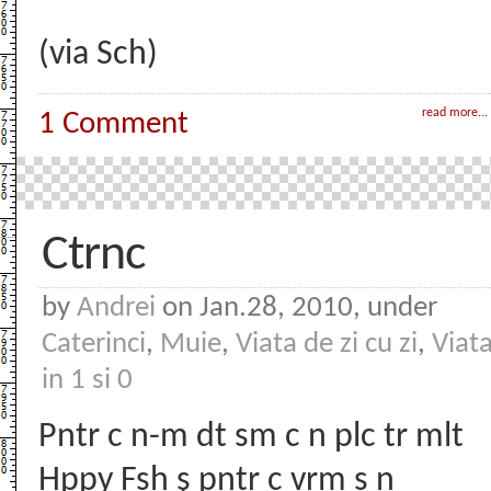
(via Sch)
read more...
1 Comment
Ctrnc
by
Andrei
on Jan.28, 2010, under
Caterinci
,
Muie
,
Viata de zi cu zi
,
Viat
in 1 si 0
Pntr c n-m dt sm c n plc tr mlt
Hppy Fsh ș pntr c vrm s n