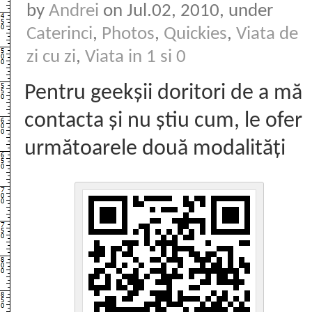
by
Andrei
on Jul.02, 2010, under
Caterinci
,
Photos
,
Quickies
,
Viata de
zi cu zi
,
Viata in 1 si 0
Pentru geekșii doritori de a mă
contacta și nu știu cum, le ofer
următoarele două modalități