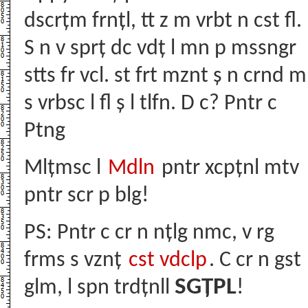
dscrțm frnțl, tt z m vrbt n cst fl.
S n v sprț dc vdț l mn p mssngr
stts fr vcl. st frt mznt ș n crnd m
s vrbsc l fl ș l tlfn. D c? Pntr c
Ptng
Mlțmsc l
Mdln
pntr xcpțnl mtv
pntr scr p blg!
PS: Pntr c cr n nțlg nmc, v rg
frms s vznț
cst vdclp
. C cr n gst
SGȚPL
glm, l spn trdțnll
!