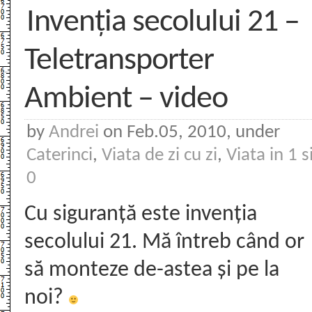
Invenția secolului 21 –
Teletransporter
Ambient – video
by
Andrei
on Feb.05, 2010, under
Caterinci
,
Viata de zi cu zi
,
Viata in 1 s
0
Cu siguranță este invenția
secolului 21. Mă întreb când or
să monteze de-astea și pe la
noi?