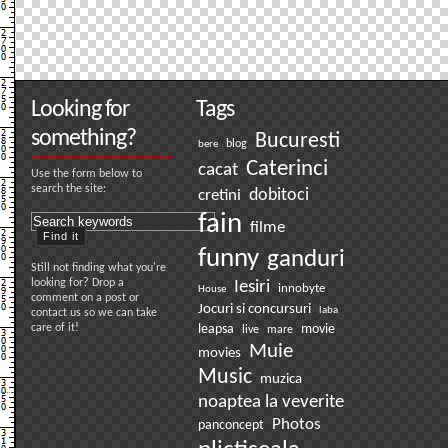
Looking for
Tags
something?
Bucuresti
bere
blog
Caterinci
cacat
Use the form below to
search the site:
dobitoci
cretini
fain
filme
funny
ganduri
Still not finding what you're
looking for? Drop a
Iesiri
innobyte
House
comment on a post or
Jocuri si concursuri
laba
contact us so we can take
care of it!
leapsa
movie
live
mare
Muie
movies
Music
muzica
noaptea la veverite
Photos
panconcept