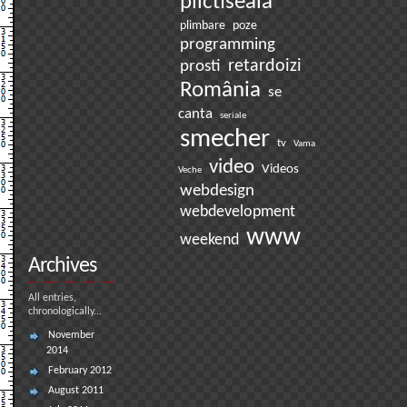
plictiseala
plimbare
poze
programming
prosti
retardoizi
România
se
canta
seriale
smecher
tv
Vama
video
Videos
Veche
webdesign
webdevelopment
www
weekend
Archives
All entries,
chronologically...
November
2014
February 2012
August 2011