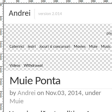
Andrei
version 2.014
pix
Caterinci
Iesiri
Jocuri si concursuri
Movies
Muie
Music
Videos
Withdrawal
Muie Ponta
by
Andrei
on Nov.03, 2014, under
Muie