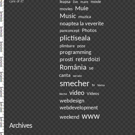
care of it!
leapsa
movie
live
mare
Muie
movies
Music
muzica
noaptea la veverite
Photos
panconcept
plictiseala
plimbare
poze
programming
prosti
retardoizi
România
se
canta
seriale
smecher
tv
Vama
video
Videos
Veche
webdesign
webdevelopment
www
weekend
Archives