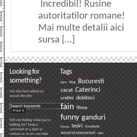
Incredibil! Rusine
autoritatilor romane!
Mai multe detalii aici
sursa […]
Looking for
Tags
something?
Bucuresti
bere
blog
Caterinci
cacat
Use the form below to
search the site:
dobitoci
cretini
fain
filme
funny
ganduri
Still not finding what you're
looking for? Drop a
Iesiri
innobyte
House
comment on a post or
Jocuri si concursuri
laba
contact us so we can take